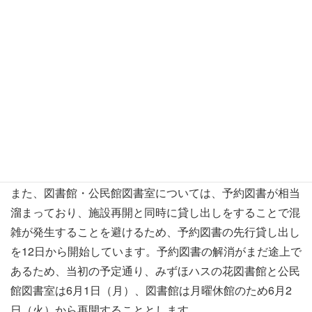
千葉市は既に全ての公共施設について再開する場合の感染
拡大防止対策や、緊急事態宣言解除後も閉館・一部閉鎖せ
ざるを得ない施設等の整理・準備を終えています。
県の方針を受けて、加曽利貝塚博物館、郷土博物館、ゆか
りの家いなげ、旧生浜町役場庁舎の利用について先行して
再開する予定です。
千葉市科学館については建物の構造上、窓がないこと、不
特定多数の利用者が展示物に触れる体験型施設であるた
め、もうしばらく感染状況を見守る方針です。
また、図書館・公民館図書室については、予約図書が相当
溜まっており、施設再開と同時に貸し出しをすることで混
雑が発生することを避けるため、予約図書の先行貸し出し
を12日から開始しています。予約図書の解消がまだ途上で
あるため、当初の予定通り、みずほハスの花図書館と公民
館図書室は6月1日（月）、図書館は月曜休館のため6月2
日（火）から再開することとします。