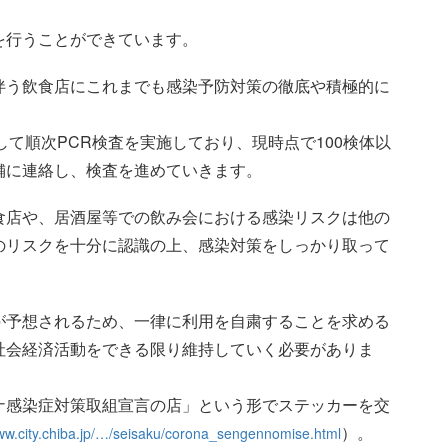
を行うことができています。
伴う飲食店にこれまでも感染予防対策の徹底や積極的に
て順次PCR検査を実施しており、現時点で100検体以
舗に連絡し、検査を進めていきます。
食店や、居酒屋等での飲み会における感染リスクは他の
のリスクを十分に認識の上、感染対策をしっかり取って
が予想されるため、一律に利用を自粛することを求める
社会経済活動をできる限り維持していく必要がありま
ナ感染症対策取組宣言の店」という形でステッカーを交
）。
www.city.chiba.jp/…/seisaku/corona_sengennomise.html