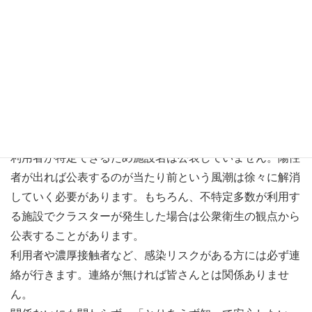
・軽症：30人
スポーツジムでクラスターが発生していますが、確保病
床・軽症者用ホテルで対応できていますし、感染経路が特
定できている割合が多いです。
なお、スポーツジムといっても皆さんが想像するような一
般的なスポーツジムではありません。換気が不十分で、検
温等の体調管理が行われていないなど、現実的に可能な感
染予防対策が行われていない部分がありました。
利用者が特定できるため施設名は公表していません。陽性
者が出れば公表するのが当たり前という風潮は徐々に解消
していく必要があります。もちろん、不特定多数が利用す
る施設でクラスターが発生した場合は公衆衛生の観点から
公表することがあります。
利用者や濃厚接触者など、感染リスクがある方には必ず連
絡が行きます。連絡が無ければ皆さんとは関係ありませ
ん。