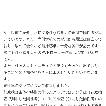
・重症：1人
・中等症：1人
・軽症：45人
船橋市の物流施設で大規模なクラスターが発生しているほ
か、以前ご紹介した接待を伴う飲食店の追跡で陽性者が続
いています。また、専門学校での感染例も最近は目立って
おり、改めて会食など飛沫感染に十分な警戒が必要です。
接待を伴う飲食店へのPCRローラー作戦は現在も継続中
です。
また、外国人コミュニティでの感染も全国的に出ており、
多言語での周知啓発をさらに工夫していきたいと思いま
す。
陽性率のグラフについて改善しました。
行政検査主体の時期に作ったグラフでは、分子は（行政検
査で判明した陽性者）＋（民間検査で判明した陽性者）の
合算になっているにも関わらず、分母が（行政検査の検査