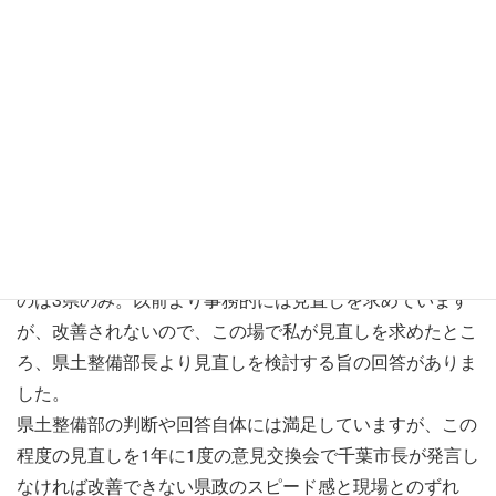
その中で急傾斜地崩壊対策事業があります。崖の高さなど
基準に基づいて実施主体が分かれていて、一定未満は市が
行い、県が補助を行います。
この県の補助が1工事あたりに上限額が定められているた
め、本来であればA地区を完了させてからB地区の工事に
入るのが効率的ですが、A地区とB地区の工事をそれぞれ5
年に分割して並行して実施し、その度に中断して再開する
という無駄が生じています。
この事業を持っている20都道府県中、上限額を定めている
のは3県のみ。以前より事務的には見直しを求めています
が、改善されないので、この場で私が見直しを求めたとこ
ろ、県土整備部長より見直しを検討する旨の回答がありま
した。
県土整備部の判断や回答自体には満足していますが、この
程度の見直しを1年に1度の意見交換会で千葉市長が発言し
なければ改善できない県政のスピード感と現場とのずれ