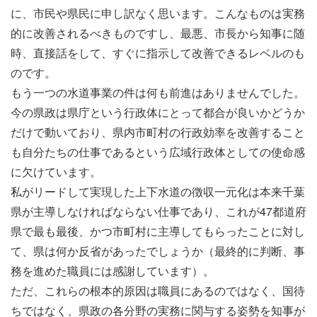
に、市民や県民に申し訳なく思います。こんなものは実務
的に改善されるべきものですし、最悪、市長から知事に随
時、直接話をして、すぐに指示して改善できるレベルのも
のです。
もう一つの水道事業の件は何も前進はありませんでした。
今の県政は県庁という行政体にとって都合が良いかどうか
だけで動いており、県内市町村の行政効率を改善すること
も自分たちの仕事であるという広域行政体としての使命感
に欠けています。
私がリードして実現した上下水道の徴収一元化は本来千葉
県が主導しなければならない仕事であり、これが47都道府
県で最も最後、かつ市町村に主導してもらったことに対し
て、県は何か反省があったでしょうか（最終的に判断、事
務を進めた職員には感謝しています）。
ただ、これらの根本的原因は職員にあるのではなく、国待
ちではなく、県政の各分野の実務に関与する姿勢を知事が