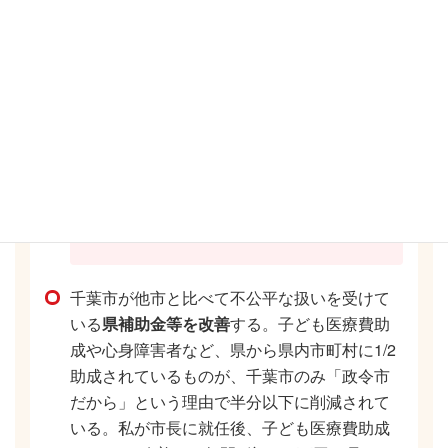
置し、消防防災ヘリコプターや水道事
業について議題とすることを決定
・令和5年度より、県から千葉市への補
助事業を創設し、千葉市の消防ヘリコ
プターをより全県的に活用する体制を
構築
・水道事業については県全体の水道広域
化の進捗状況も踏まえながら、千葉市
と協議中
千葉市が他市と比べて不公平な扱いを受けて
いる
県補助金等を改善
する。子ども医療費助
成や心身障害者など、県から県内市町村に1/2
助成されているものが、千葉市のみ「政令市
だから」という理由で半分以下に削減されて
いる。私が市長に就任後、子ども医療費助成