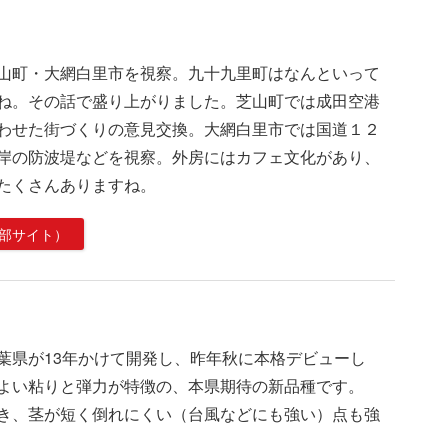
山町・大網白里市を視察。九十九里町はなんといって
ね。その話で盛り上がりました。芝山町では成田空港
わせた街づくりの意見交換。大網白里市では国道１２
岸の防波堤などを視察。外房にはカフェ文化があり、
たくさんありますね。
部サイト）
葉県が13年かけて開発し、昨年秋に本格デビューし
よい粘りと弾力が特徴の、本県期待の新品種です。
き、茎が短く倒れにくい（台風などにも強い）点も強