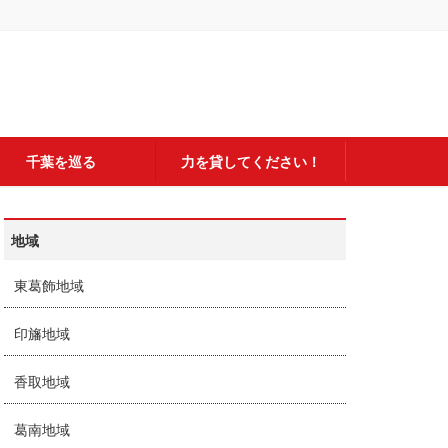
千葉を巡る
力を貸してください！
地域
東葛飾地域
印旛地域
香取地域
葛南地域