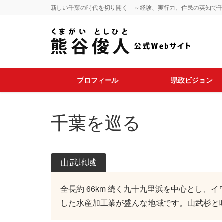
新しい千葉の時代を切り開く ～経験、実行力、住民の英知で
プロフィール
県政ビジョン
千葉を巡る
山武地域
全長約 66km 続く九十九里浜を中心とし
した水産加工業が盛んな地域です。山武杉と