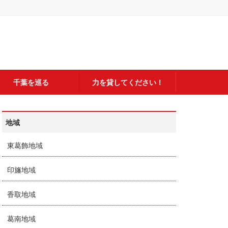
千葉を巡る
力を貸してください！
地域
東葛飾地域
印旛地域
香取地域
葛南地域