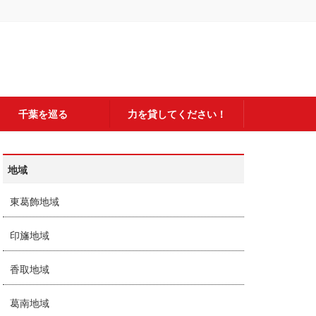
千葉を巡る
力を貸してください！
地域
東葛飾地域
印旛地域
香取地域
葛南地域