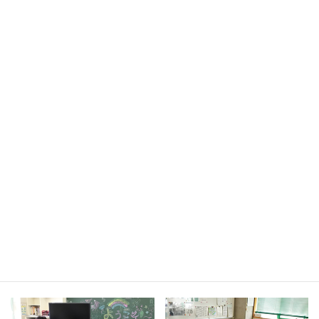
特別支援教育指導員の増員（H22：20人→R2：40
人）
、医療的ケアを必要とする児童のため看護師
（メディカルサポーター）を派遣、市立高等特別支
援学校の開校、特別支援学級の設置拡充（平成21年
度：42%→令和2年度：83%）
オリンピック・パラリンピック教育を推進し、
全て
の小中学校の体育の授業に障害者スポーツを取り入
れる
など、障害者スポーツへの理解促進、共生社
会・多様性への理解促進を図る
市立千葉高校は文科省からSSH（スーパー・サイエ
ンス・ハイスクール）に指定されたほか、市立稲毛
高校は県内公立学校で
初の中等教育学校に移行
する
など、市立高校の充実に努める